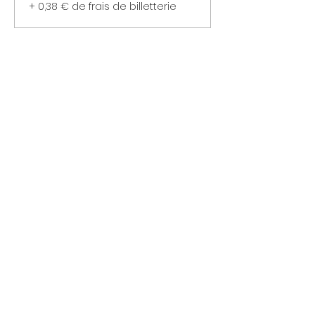
+ 0,38 € de frais de billetterie
Cet événement est complet
Partager cet événement
Les Sancho
sancho.contact@gmail.com